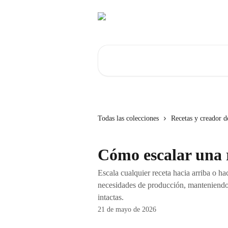
Ir al contenido principal
Buscar artículos...
Todas las colecciones
Recetas y creador d
Cómo escalar una 
Escala cualquier receta hacia arriba o h
necesidades de producción, manteniendo l
intactas.
21 de mayo de 2026