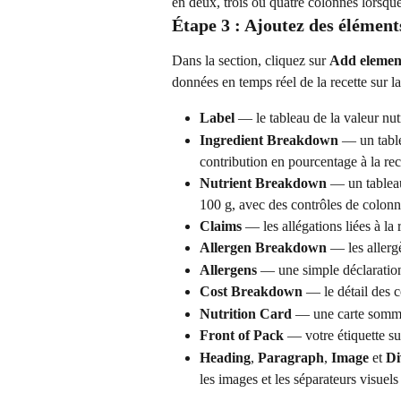
en deux, trois ou quatre colonnes lorsque
Étape 3 : Ajoutez des éléments
Dans la section, cliquez sur 
Add elemen
données en temps réel de la recette sur la
Label
 — le tableau de la valeur nut
Ingredient Breakdown
 — un tabl
contribution en pourcentage à la rec
Nutrient Breakdown
 — un tablea
100 g, avec des contrôles de colonn
Claims
 — les allégations liées à la 
Allergen Breakdown
 — les allerg
Allergens
 — une simple déclaration
Cost Breakdown
 — le détail des c
Nutrition Card
 — une carte somma
Front of Pack
 — votre étiquette su
Heading
, 
Paragraph
, 
Image
 et 
Di
les images et les séparateurs visuels