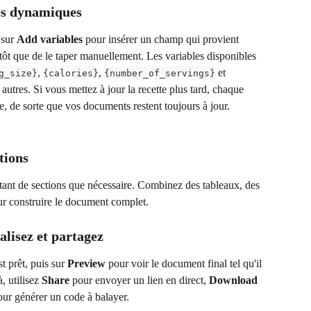
les dynamiques
sur 
Add variables
 pour insérer un champ qui provient 
utôt que de le taper manuellement. Les variables disponibles 
, 
, 
 et 
g_size}
{calories}
{number_of_servings}
e autres. Si vous mettez à jour la recette plus tard, chaque 
le, de sorte que vos documents restent toujours à jour.
tions
utant de sections que nécessaire. Combinez des tableaux, des 
ur construire le document complet.
alisez et partagez
t prêt, puis sur 
Preview
 pour voir le document final tel qu'il 
, utilisez 
Share
 pour envoyer un lien en direct, 
Download
our générer un code à balayer.