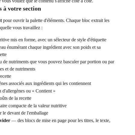
 vous voulez que le contenu s'affiche côte à côte.
 à votre section
t
 pour ouvrir la palette d'éléments. Chaque bloc extrait les 
quelle vous travaillez :
ritive mis en forme, avec un sélecteur de style d'étiquette
eau énumérant chaque ingrédient avec son poids et sa 
ette
u de nutriments que vous pouvez basculer par portion ou par 
es et de nutriments
recette
ènes associés aux ingrédients qui les contiennent
 d'allergènes ou « Contient »
oûts de la recette
ire compacte de la valeur nutritive
r le devant de l'emballage
vider
 — des blocs de mise en page pour les titres, le texte, 