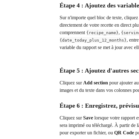
Étape 4 : Ajoutez des variab
Sur n'importe quel bloc de texte, cliquez 
directement de votre recette en direct pl
comprennent 
, 
{recipe_name}
{servin
, entr
{date_today_plus_12_months}
variable du rapport se met à jour avec el
Étape 5 : Ajoutez d'autres sec
Cliquez sur 
Add section
 pour ajouter a
images et du texte dans vos colonnes po
Étape 6 : Enregistrez, prévisu
Cliquez sur 
Save
 lorsque votre rapport es
sera imprimé ou téléchargé. À partir de là
pour exporter un fichier, ou 
QR Code
 p